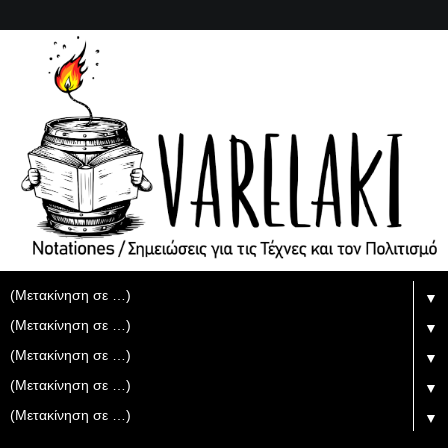
▼
▼
▼
▼
▼