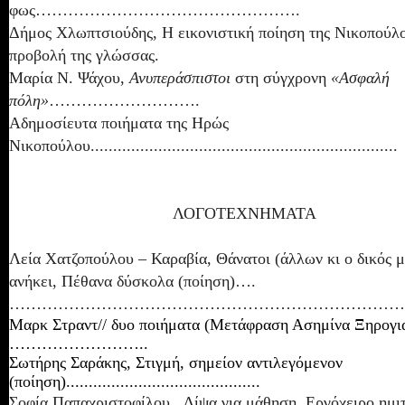
φως………………………………………….
Δήμος Χλωπτσιούδης, Η εικονιστική ποίηση της Νικοπούλ
προβολή της γλώσσας.
Μαρία Ν. Ψάχου,
Ανυπεράσπιστοι
στη
σύγχρονη
«Ασφαλή
πόλη»
……………………….
Αδημοσίευτα ποιήματα της Ηρώς
Νικοπούλου....................................................................
ΛΟΓΟΤΕΧΝΗΜΑΤΑ
Λεία Χατζοπούλου – Καραβία, Θάνατοι (άλλων κι ο δικός 
ανήκει, Πέθανα δύσκολα (ποίηση)….
…………………………………………………………………
Μαρκ Στραντ// δυο ποιήματα
(Μετάφραση Ασημίνα Ξηρογι
……………………..
Σωτήρης Σαράκης, Στιγμή, σημείον αντιλεγόμενον
(ποίηση)...........................................
Σοφία Παπαχριστοφίλου, Δίψα για μάθηση, Εργόχειρο ημιτ