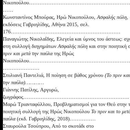
Νικοπούλου………………………………………………
……
Κωνσταντίνος Μπούρας, Ηρώ Νικοπούλου,
Ασφαλής πόλη
,
εκδόσεις Γαβριηλίδης, Αθήνα 2015, σελ.
176………………………………………………………
Παναγιώτης Νικολαΐδης,
Ελεγεία και ύμνος του άστεως: σ
στη συλλογή διηγημάτων
Ασφαλής πόλη
και στην ποιητική
πριν και μετά την παύλα
της Ηρώς
Νικοπούλου………………………………………………
…………………
Στυλιανή Παντελιά, Η ποίηση σε βάθος χρόνου
(Το πριν και
την παύλα)…………
Γιάννης Πατίλης, Αργυρώ,
ζωγράφος…………………………………………………….
Μαρώ Τριανταφύλλου, Προβληματισμοί για τον Θεό στην τ
ποιητική συλλογή της Ηρώς Νικοπούλου
Το πριν και το μετ
παύλα
(εκδ. Γαβριηλίδης, 2018)……………
Σταυρούλα Τσούπρου, Από το σκοτάδι στο