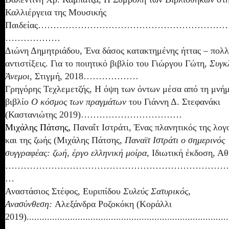
Καλλιέργεια της Μουσικής
Παιδείας……………………………………………………
………………
Διώνη Δημητριάδου, Ένα δάσος κατακτημένης ήττας – πολ
αντιστίξεις. Για το ποιητικό βιβλίο του Γιώργου Γώτη,
Συγκ
Άνεμοι
, Στιγμή, 2018………………
Γρηγόρης Τεχλεμετζής, Η όψη των όντων μέσα από τη μνή
βιβλίο
Ο κόσμος των πραγμάτων
του Γιάννη Δ. Στεφανάκι
(Καστανιώτης 2019)……………………………
Μιχάλης Πάτσης,
Παναΐτ Ιστράτι
, Ένας πλανητικός της λογ
και της ζωής (Μιχάλης Πάτσης,
Παναϊτ Ιστράτι ο σημερινός
συγγραφέας: ζωή, έργο ελληνική μοίρα
, Ιδιωτική έκδοση, Α
………………………………………………………………
…
Αναστάσιος Στέφος, Ευριπίδου
Συλεύς Σατυρικός,
Ανασύνθεση:
Αλεξάνδρα Ροζοκόκη (Κοράλλι
2019)...............................................................................