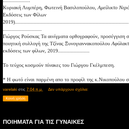
...................
Κυριακή Λυμπέρη, Φωτεινή Βασιλοπούλου,
Αμείλικτο Νερ
Εκδόσεις των Φίλων
2019)...............................................................................
...........................
Γιώργος Ρούσκας Τα αινίγματα ορθογραφούν, προσέγγιση 
ποιητική συλλογή της Τζίνας Ξυνογιαννακοπούλου
Αφύλακτ
εκδόσεις των φίλων, 2019......................
Το τεύχος κοσμούν πίνακες του Γιώργου Γκέλμπεση.
* Η φωτό είναι παρμένη απο το προφίλ της κ.Νικοπούλου 
varelaki
στις
7:04 π.μ.
Δεν υπάρχουν σχόλια:
Κοινή χρήση
ΠΟΙΗΜΑΤΑ ΓΙΑ ΤΙΣ ΓΥΝΑΙΚΕΣ