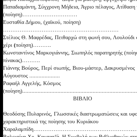
Παπαδιαμάντη, Σύγχρονη Μήδεια, Άγριο πέλαγος, Ατίθαση
(ποίηση)…………………………
Ευσταθία Δήμου, (χαϊκού, ποίηση)
………………………………………………………
Στέλιος Θ. Μαφρέδας, Πειθαρχώ στη φωνή σου, Λουλούδι 
χέρι
(
ποίηση)……….
Κωνσταντίνος Μαρκογιάννης, Σιωπηλός παρατηρητής (ποίη
πίνακας)……….
Γιάννης Βούρος, Περί σιωπής, Βιου-μάστερ, Δακρυσμένος
Αύγουστος ....................
Ραφαήλ Αγγελής, Κόσμος
(ποίηση)...........................................................................
ΒΙΒΛΙΟ
Θεοδόσης Πυλαρινός, Γλωσσικές διαστρωματώσεις και υφ
χαρακτηριστικά της ποίησης του Κυριάκου
Χαραλαμπίδη………………………………………………
Βαλεντίνη Χρ. Καμπατζά
,
Η Συμβολή των Βιβλιοθηκών στ