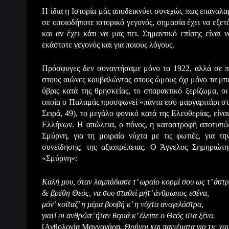
Η ίδια η Ιστορία μάς αποδεικνύει συνεχώς πως επαναλ
σε οποιοδήποτε ιστορικό γεγονός, σημασία έχει να εξετά
και αν έχει κάτι να μας πει. Σημαντικό επίσης είναι
εκάστοτε γεγονός και για ποιους λόγους.
Πρόσφυγες δεν συναντήσαμε μόνο το 1922, αλλά σε ποι
στους αιώνες κουβαλώντας στους ώμους όχι μόνο τα μπα
ύβρις κατά της θρησκείας, το σπαρακτικό ξερίζωμα, οι
οποία ο Παλαμάς προσφωνεί «πάντα εσύ μαργαριτάρι στα
Σειρά, 49), το μεγάλο φονικό κατά της Ελευθερίας, είνα
Ελλήνων. Η απώλεια, ο πόνος, η καταστροφή αποτυπών
Σμύρνη, για τη μοιραία νύχτα με τις φωτιές, για 
συνείδησης, της αξιοπρέπειας. Ο Άγγελος Σημηριώτης
«Σμύρνη»:
Καλή μου, όταν λαμπάδιασε τ’ ωραίο κορμί σου ως τ’ άστρ
δε βρέθη Θεός, να σου σταθεί μήτ’ άνθρωπος εσένα,
μόν’ κοίταζ’ η μέρα βουβή κ’ η νύχτα αναγελάστρα,
γιατί οι ανθρώπ’ ήταν θεριά κ’ έλειπε ο Θεός στα ξένα.
[Ανθολογία Μαγγανάρη,
Θρήνοι και παινέματα για τις χα