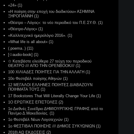
«24»
(1)
«Η ποίηση στην εποχή του διαδικτύου» ΑΣΗΜΙΝΑ
ΞΗΡΟΓΙΑΝΝΗ
(1)
«Θέατρο – Λόγος»: το νέο περιοδικό του Π.Ε.ΣΥ.Θ.
(1)
«Θέατρο-Λόγος»
(1)
«Kαλλιτεχνικό ημερολόγιο 2016».
(1)
«What life is all about»
(1)
(.poema..)
(11)
[✩audio-book]
(1)
✩ Κατεβάστε ελεύθερα 27 τεύχη του περιοδικού
ΘΕΑΤΡΟ /// ΑΠΟ ΤΗΝ OPENBOOK///
(1)
100 XIΛΙΑΔΕΣ ΠΟΙΗΤΕΣ ΓΙΑ ΤΗΝ ΑΛΛΑΓΗ
(1)
10o Φεστιβάλ ποίησης Αθηνών
(1)
12 ΜΕΓΑΛΟΙ ΕΛΛΗΝΕΣ ΠΟΙΗΤΕΣ ΔΙΑΒΑΖΟΥΝ
ΠΟΙΗΜΑΤΑ ΤΟΥΣ
(1)
17 Bookstores That Will Literally Change Your Life
(1)
1Ο ΕΡΩΤΙΚΕΣ ΕΠΙΣΤΟΛΕΣ
(2)
1ο Διεθνές Συνέδριο ΔHMIOΥΡΓΙΚΗΣ ΓΡΑΦΗΣ από το
Παν/μιο Δ.Μακεδονίας.
(1)
(1)
1o ΦΕΣΤΙΒΑΛ ΠΟΙΗΣΗΣ /// ΔΗΜΟΣ ΣΥΚΥΩΝΙΩΝ
(1)
2018) ΑΩ ΕΚΔΟΣΕΙΣ
(2)