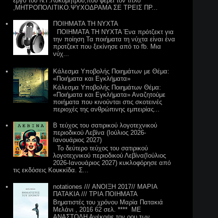
έργο του Ν.Γ.Λυκομήτρου,που φέρει τον τίτλο
,MHTΡΟΠΟΛΙΤΙΚΟ.ΨΥΧΟΔΡΑΜΑ ΣΕ ΤΡΕΙΣ ΠΡ...
ΠΟΙΗΜΑΤΑ ΤΗ ΝΥΧΤΑ
ΠΟΙΗΜΑΤΑ ΤΗ ΝΥΧΤΑ Ένα πρότζεκτ για
την ποίηση Τα ποιήματα τη νύχτα είναι ένα
προτζεκτ που ξεκίνησε από το fb. Μια
νύχ...
Κάλεσμα Υποβολής Ποιημάτων με Θέμα:
«Ποιήματα και Εγκλήματα»
Κάλεσμα Υποβολής Ποιημάτων Θέμα:
«Ποιήματα και Εγκλήματα» Αναζητούμε
ποιήματα που κινούνται στις σκοτεινές
περιοχές της ανθρώπινης εμπειρίας...
Β τεύχος του σατιρικού λογοτεχνικού
περιοδικού Λεβίνα (Ιούλιος 2026-
Ιανουάριος 2027)
Το δεύτερο τεύχος του σατιρικού
λογοτεχνικού περιοδικού Λεβίνα(Ιούλιος
2026-Ιανουάριος 2027) κυκλοφόρησε από
τις εκδόσεις Κουκκίδα. Σ...
notationes /// ΑΝΟΙΞΗ 2017// ΜΑΡΙΑ
ΠΑΤΑΚΙΑ /// ΤΡΙΑ ΠΟΙΗΜΑΤΑ
Βηματιστές του χρόνου Μαρία Πατακιά
Μελάνι , 2016 62 σελ. **** ME
ANAΣΤΟΛΗ Ανέκοψε τον ρου των