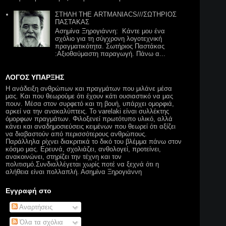
ΣΤΗΛΗ THΕ ARTMANIACS///ΣΩΤΗΡΙΟΣ
ΠΑΣΤΑΚΑΣ
Aσημίνα Ξηρογιάννη: Κάντε μου ένα
σχόλιο για τη σύγχρονη λογοτεχνική
πραγματικότητα. Σωτήριος Παστάκας
:Αξιοθαύμαστη παραγωγή. Πάνω α...
ΛΟΓΟΣ ΥΠΑΡΞΗΣ
H ανάδειξη ανθρώπων και πραγμάτων που μιλάνε μέσα
μας. Και που θεωρούμε ότι έχουν κάτι ουσιαστικό να μας
πουν. Μέσα στον συρφετό και τη βουή, υπάρχει ομορφιά,
αρκεί να την ανακαλύπτεις. Το varelaki είναι συλλέκτης
όμορφων πραγμάτων. Φιλοξενεί πρωτότυπο υλικό, αλλά
κάνει και αναδημοσιεύσεις κειμένων που θεωρεί ότι αξίζει
να διαβαστούν από περισσότερους ανθρώπους.
Παράλληλα ρίχνει διακριτικά το δικό του βλέμμα πάνω στον
κόσμο μας. Ερευνά, σχολιάζει, ανθολογεί, προτείνει,
ανακοινώνει, στηρίζει την τέχνη και τον
πολιτισμό.Συνδιαλλέγεται χωρίς ποτέ να ξεχνά ότι η
αλήθεια είναι πολλαπλή. Ασημίνα Ξηρογιάννη
Εγγραφή στο
Αναρτήσεις
Όλα τα σχόλια