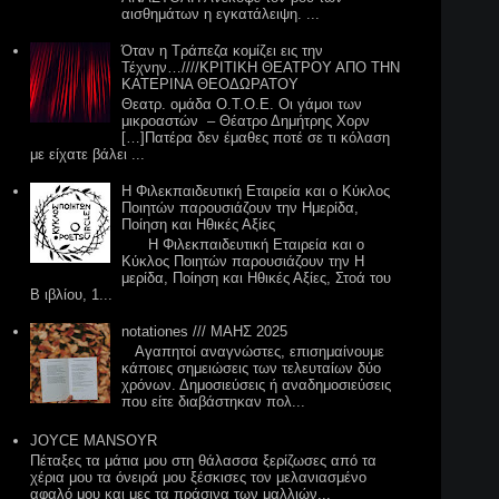
αισθημάτων η εγκατάλειψη. ...
Όταν η Τράπεζα κομίζει εις την
Τέχνην…////ΚΡΙΤΙΚΗ ΘΕΑΤΡΟΥ ΑΠΟ ΤΗΝ
ΚΑΤΕΡΙΝΑ ΘΕΟΔΩΡΑΤΟΥ
Θεατρ. ομάδα Ο.Τ.Ο.Ε. Οι γάμοι των
μικροαστών – Θέατρο Δημήτρης Χορν
[…]Πατέρα δεν έμαθες ποτέ σε τι κόλαση
με είχατε βάλει ...
Η Φιλεκπαιδευτική Εταιρεία και ο Κύκλος
Ποιητών παρουσιάζουν την Hμερίδα,
Ποίηση και Ηθικές Αξίες
Η Φιλεκπαιδευτική Εταιρεία και ο
Κύκλος Ποιητών παρουσιάζουν την H
μερίδα, Ποίηση και Ηθικές Αξίες, Στοά του
B ιβλίου, 1...
notationes /// ΜΑΗΣ 2025
Aγαπητοί αναγνώστες, επισημαίνουμε
κάποιες σημειώσεις των τελευταίων δύο
χρόνων. Δημοσιεύσεις ή αναδημοσιεύσεις
που είτε διαβάστηκαν πολ...
JOYCE MANSOYR
Πέταξες τα μάτια μου στη θάλασσα ξερίζωσες από τα
χέρια μου τα όνειρά μου ξέσκισες τον μελανιασμένο
αφαλό μου και μες τα πράσινα των μαλλιών...