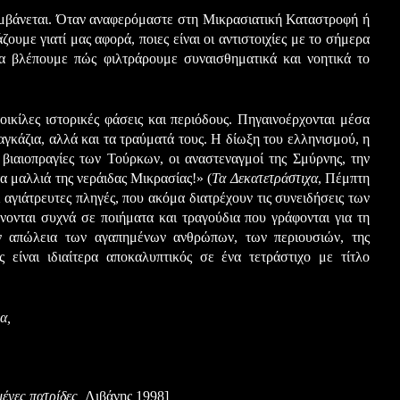
αμβάνεται. Όταν αναφερόμαστε στη Μικρασιατική Καταστροφή ή
ζουμε γιατί μας αφορά, ποιες είναι οι αντιστοιχίες με το σήμερα
 να βλέπουμε πώς φιλτράρουμε συναισθηματικά και νοητικά το
κίλες ιστορικές φάσεις και περιόδους. Πηγαινοέρχονται μέσα
γκάζια, αλλά και τα τραύματά τους. Η δίωξη του ελληνισμού, η
 βιαιοπραγίες των Τούρκων, οι αναστεναγμοί της Σμύρνης, την
 μαλλιά της νεράιδας Μικρασίας!» (
Τα Δεκατετράστιχα
, Πέμπτη
ι αγιάτρευτες πληγές, που ακόμα διατρέχουν τις συνειδήσεις των
ονται συχνά σε ποιήματα και τραγούδια που γράφονται για τη
την απώλεια των αγαπημένων ανθρώπων, των περιουσιών, της
 είναι ιδιαίτερα αποκαλυπτικός σε ένα τετράστιχο με τίτλο
α,
μένες πατρίδες,
Λιβάνης 1998]