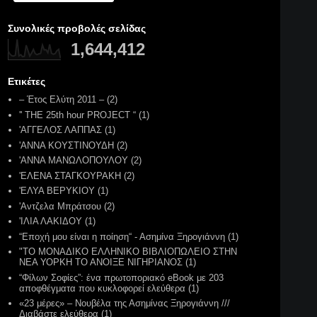
Συνολικές προβολές σελίδας
1,644,412
Ετικέτες
– Έτος Ελύτη 2011 –
(2)
'' ΤΗΕ 25th hour PROJECT “
(1)
'ΑΓΓΕΛΟΣ ΛΑΠΠΑΣ
(1)
'ΑΝΝΑ ΚΟΥΣΤΙΝΟΥΔΗ
(2)
'ΑΝΝΑ ΜΑΝΩΛΟΠΟΥΛΟΥ
(2)
'ΕΛΕΝΑ ΣΤΑΓΚΟΥΡΑΚΗ
(2)
'ΕΛΥΑ ΒΕΡΥΚΙΟΥ
(1)
'Aντζελα Μπράτσου
(2)
'IΛΙΑ ΛΑΚΙΔΟΥ
(1)
“Εποχή μου είναι η ποίηση“ - Ασημίνα Ξηρογιάννη
(1)
"ΤΟ ΜΟΝΑΔΙΚΟ ΕΛΛΗΝΙΚΟ ΒΙΒΛΙΟΠΩΛΕΙΟ ΣΤΗΝ
ΝΕΑ ΥΟΡΚΗ ΤΟ ΑΝΟΙΞΕ ΝΙΓΗΡΙΑΝΟΣ
(1)
“Φίλων Σοφίες”: ένα πρωτοποριακό eBook με 203
αποφθέγματα που κυκλοφορεί ελεύθερα
(1)
«23 μέρες» – Νουβέλα της Ασημίνας Ξηρογιάννη ///
Διαβάστε ελεύθερα
(1)