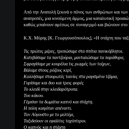
Από την Ανατολή ξεκινά ο πόνος των ανθρώπων και των π
ανατροπές, μια κινούμενη άμμος, μια καταλυτική προαιώ
καθώς μπαίνουν αμέσως σε συναγερμό και βιώνουν στο πε
Κ.Χ. Μύρης [Κ. Γεωργουσόπουλος], «Η στάχτη που ταξί
Τις πρώτες μέρες, τρυπώσαμε στα σπίτια πανικόβλητοι.
Κατεβάσαμε τα παντζούρια, μανταλώσαμε τα παράθυρα,
Σφραγίσαμε με κουρέλια τις ρωγμές των τοίχων,
Βάλαμε στους ρόζους κερί,
Κολλήσαμε σταυρωτές ταινίες στα ραγισμένα τζάμια,
Γυρίσαμε και δυο και τρεις φορές
Το κλειδί στην κλειδαρότρυπα.
Του κάκου.
Γέμισαν τα δωμάτια καπνό και στάχτη.
Η πόλη καιγόταν απέναντι.
Τον Αύγουστο με το μελτέμι,
Ταξιδεύουν οι εφιάλτες ταχύπτεροι.
Ο καπνός και η στάχτη